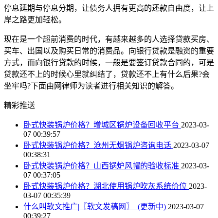
停息延期与停息分期，让债务人拥有更高的还款自由度，让上
岸之路更加轻松。
​现在是一个超前消费的时代，有越来越多的人选择贷款买房、
买车、出国以及购买日常的消费品。向银行贷款是融资的重要
方式，而向银行贷款的时候，一般是要签订贷款合同的，可是
贷款还不上的时候心里就纠结了，贷款还不上有什么后果?会
坐牢吗?下面由网律师为读者进行相关知识的解答。
精彩推送
卧式快装锅炉价格？增城区锅炉设备回收平台
2023-03-
07 00:39:57
卧式快装锅炉价格？沧州无烟锅炉咨询电话
2023-03-07
00:38:31
卧式快装锅炉价格？山西锅炉风帽的验收标准
2023-03-
07 00:37:05
卧式快装锅炉价格？湖北使用锅炉吹灰系统价位
2023-
03-07 00:35:39
什么叫软文推广|〖软文发稿网〗_(更新中)
2023-03-07
00:39:27