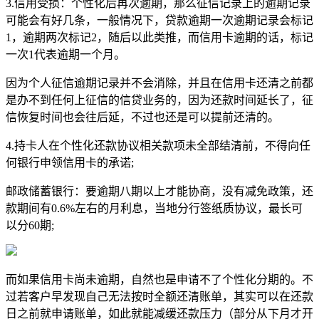
3.信用受损：个性化后再次逾期，那么征信记录上的逾期记录
可能会有好几条，一般情况下，贷款逾期一次逾期记录会标记
1，逾期两次标记2，随后以此类推，而信用卡逾期的话，标记
一次1代表逾期一个月。
因为个人征信逾期记录并不会消除，并且在信用卡还清之前都
是办不到任何上征信的信贷业务的，因为还款时间延长了，征
信恢复时间也会往后延，不过也还是可以提前还清的。
4.持卡人在个性化还款协议相关款项未全部结清前，不得向任
何银行申领信用卡的承诺;
邮政储蓄银行：要逾期八期以上才能协商，没有减免政策，还
款期间有0.6%左右的月利息，当地分行签纸质协议，最长可
以分60期;
而如果信用卡尚未逾期，自然也是申请不了个性化分期的。不
过若客户早发现自己无法按时全额还清账单，其实可以在还款
日之前就申请账单，如此就能减缓还款压力（部分从下月才开