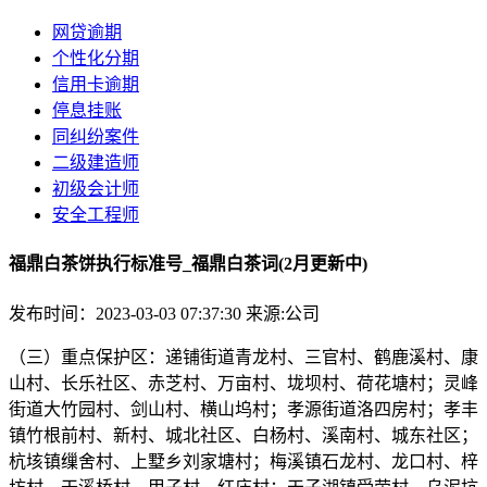
网贷逾期
个性化分期
信用卡逾期
停息挂账
同纠纷案件
二级建造师
初级会计师
安全工程师
福鼎白茶饼执行标准号_福鼎白茶词(2月更新中)
发布时间：2023-03-03 07:37:30
来源:公司
（三）重点保护区：递铺街道青龙村、三官村、鹤鹿溪村、康
山村、长乐社区、赤芝村、万亩村、垅坝村、荷花塘村；灵峰
街道大竹园村、剑山村、横山坞村；孝源街道洛四房村；孝丰
镇竹根前村、新村、城北社区、白杨村、溪南村、城东社区；
杭垓镇缫舍村、上墅乡刘家塘村；梅溪镇石龙村、龙口村、梓