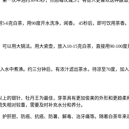
。第一次冲泡约30-45秒，然后每次减少。有些人更喜欢这种酿
-6克白茶，用90度开水洗净，闻香。 45秒后，即可饮用茶
以用大锅法。用大瓷壶，放入10-15克白茶，直接用90-10
放入水中煮沸。约三分钟后，有浓汁滤出茶水，待凉至70度，加
以上的银针、牡丹王为最佳，芽茶具有更加俊美的外形和更趋柔
流失相对较重，需要及时补充水分和养分。
、护肝胆、防癌、抗癌、防暑、解毒、治牙痛等。随着白茶年来