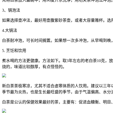
先将白茶放入盖碗中，用90度开水洗净，用功夫茶冲泡法冲泡
3、锅泡法
如果选择壶冲法，最好用壶腹紫砂茶壶，或者大容量雅杯。选用5
4.大锅法
白茶耐冲泡，可长时间搁置。如果想一次多冲泡，从早喝到晚，可
5. 烹饪和饮用
煮水喝的方法更健康。方法如下。取3年左右的老白茶10克，
烧的，味道比较醇厚，有点怪怪的。
新白茶茶极寒凉，尤其不适合虚寒体质的人饮用。建议以三年
季节最为炎热，也是生长最旺盛的季节，由于气温偏高、水分
白茶是公认的保健效果最好的茶，主要有：促进血糖衡、明目