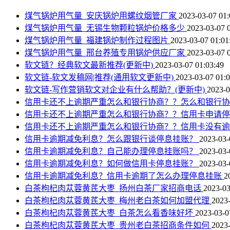
煤气锅炉用气量_安庆锅炉用螺纹烟管厂家
2023-03-07 01:
煤气锅炉用气量_无锡生物颗粒锅炉价格多少
2023-03-07 
煤气锅炉用气量_福建锅炉制作过程图片
2023-03-07 01:01
煤气锅炉用气量_邢台养殖专用锅炉供应厂家
2023-03-07 
软文链？经典软文最新推荐(更新中)
2023-03-07 01:03:49
软文链-软文发稿网|推荐(通用软文更新中)
2023-03-07 01:0
软文链-写作营销软文对企业有什么帮助？(更新中)
2023-0
信用卡还不上逾期严重怎么和银行协商？？怎么和银行
信用卡还不上逾期严重怎么和银行协商？？信用卡申请
信用卡还不上逾期严重怎么和银行协商？？信用卡没有
信用卡逾期减免利息？怎么跟银行谈停息挂账？
2023-03-
信用卡逾期减免利息？自己能办理停息挂账吗？
2023-03-
信用卡逾期减免利息？如何做信用卡停息挂账？
2023-03-
信用卡逾期减免利息？信用卡逾期了怎么办理停息挂账
2
白茶枸杞肉苁蓉黄芪大枣_扬州白茶厂家招商电话
2023-03
白茶枸杞肉苁蓉黄芪大枣_梅州老白茶如何加盟代理
2023-
白茶枸杞肉苁蓉黄芪大枣_白茶怎么看香味好坏
2023-03-0
白茶枸杞肉苁蓉黄芪大枣_贵州老白茶招商条件如何
2023-