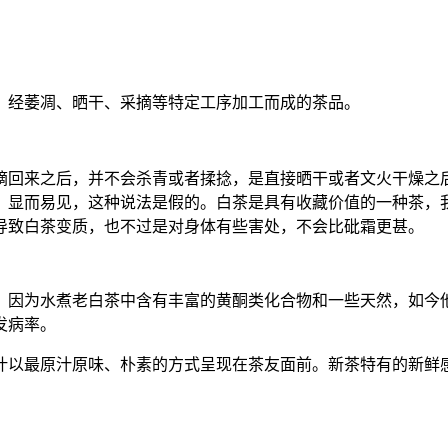
叶，经萎凋、晒干、采摘等特定工序加工而成的茶品。
摘回来之后，并不会杀青或者揉捻，是直接晒干或者文火干燥之
？显而易见，这种说法是假的。白茶是具有收藏价值的一种茶，
导致白茶变质，也不过是对身体有些害处，不会比砒霜更甚。
，因为水煮老白茶中含有丰富的黄酮类化合物和一些天然，如今
发病率。
叶以最原汁原味、朴素的方式呈现在茶友面前。新茶特有的新鲜