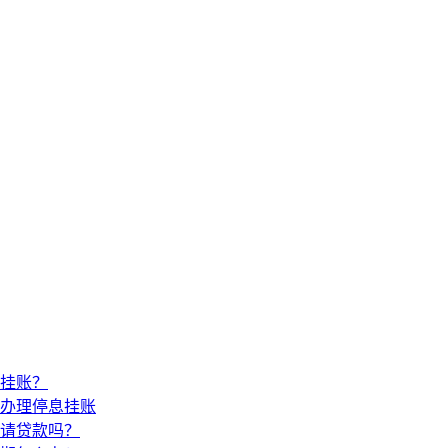
挂账？
办理停息挂账
请贷款吗？