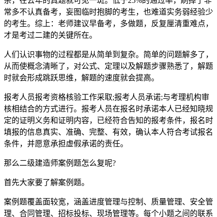
杂，在去年的真题就可见一斑。低于25%的通过率，刷掉了非
常多不认真备考，妄图临时抱脚的考生，也难道实务弱经验少
的考生。综上：老师建议早备考，多做题，反复厘清重难点，
才是考过二建的关键所在。
人们认识事物的过程都是从简单到复杂。简单的问题解多了，
从而使概念清晰了，对公式、定理以及解题步骤熟悉了，解题
时就会形成跳跃思维，解题的速度就会提高。
报考人员报考资格核验工作采取;报考人员承诺;与考理机构审
核相结合的方式进行。报考人员在报名时承诺本人已经知晓规
定的证明义务和证明内容，已经符合告知的报考条件，报名时
填报的信息真实、准确、完整、有效，确认本人符合考试报名
条件，并愿意承担虚假承诺的责任。
那么二级建造师案例题怎么复呢?
首先大家要了解案例题。
案例题覆盖面较宽，涵盖进度管理与控制、质量管理、安全管
理、合同管理、招标投标、现场管理等。每个小题之间的联系