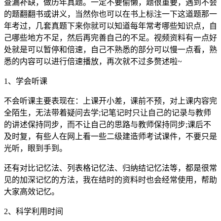
查漏补缺，做历年真题。一定不要偷懒，题很重要，遇到不会
的题翻翻书或讲义，当然你也可以在书上标注一下这道题那一
年考过，几套真题下来你就可以知道每年常考哪些知识点，自
己哪些地方不足，然后再完善自己的不足。视频资料有一点好
处就是可以暂停和倍速，自己不熟悉的部分可以慢一点看，熟
悉的内容可以进行倍速播放，再次就不过多赘述啦~
1、学会听课
不会听课主要表现在：上课开小差，课前不预，对上课内容完
全陌生，无法带着疑问去学;记笔记时只让自己的记录与教师
的讲述保持同步，而不让自己的思路与教师保持同步;课后不
及时复，有些人在网上看一些二级建造师考试课件，不要只是
光听，眼到手到。
还有对比记忆法、列表格记忆法、归纳结记忆法等，都是很常
见的加深记忆的方法，我在结时的资料时也会经常使用，帮助
大家高效记忆。
2、科学利用时间