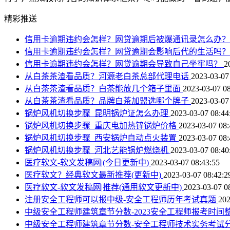
精彩推送
信用卡逾期违约会怎样？网贷逾期后被爆通讯录怎么办
信用卡逾期违约会怎样？网贷逾期会影响后代的生活吗
信用卡逾期违约会怎样？网贷逾期会导致自己坐牢吗？
2
从白茶茶渣看品质？河源老白茶总部代理电话
2023-03-07
从白茶茶渣看品质？白茶能放几个箱子里面
2023-03-07 08
从白茶茶渣看品质？品牌白茶加盟选哪个牌子
2023-03-07
锅炉风机切换步骤_昆明锅炉证怎么办理
2023-03-07 08:44
锅炉风机切换步骤_重庆电加热锌锅炉价格
2023-03-07 08:
锅炉风机切换步骤_西安锅炉自动点火装置
2023-03-07 08:
锅炉风机切换步骤_河北艺能锅炉燃烧机
2023-03-07 08:40
医疗软文-软文发稿网|(今日更新中)
2023-03-07 08:43:55
医疗软文？经典软文最新推荐(更新中)
2023-03-07 08:42:2
医疗软文-软文发稿网|推荐(通用软文更新中)
2023-03-07 0
注册安全工程师可以报中级-安全工程师历年考试真题
202
中级安全工程师建筑章节分数-2023安全工程师报考时间
中级安全工程师建筑章节分数-安全工程师技术实务考试