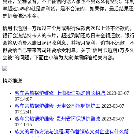
会还，全程录音。不上征信的话人家也不会这么有空你，年利
率超过24%的就是高利贷，是不合法的，如果你，最后结果还
是协商偿还本金。
信用卡逾期一万超过三个月或银行催款两次以上还不还款的，
银行会冻结持卡人的卡片，超过到期还款日未全额还款，银行
会将从消费入账日起记收利息，并按月复利，逾期不还款，不
但要给自己带来官司还要承受利息，关于“信用卡逾期1万多久
会被”的问题，下面由小编为大家详细解答相关内容。
精彩推送
客车余热锅炉维修_上海松江锅炉班长招聘
2023-03-07
07:14:07
客车余热锅炉维修_天聿公司招聘锅炉工
2023-03-07
07:12:41
客车余热锅炉维修_贵州省环保锅炉整改
2023-03-07
07:11:15
软文的写作方法与流程-写作营销软文对企业有什么帮