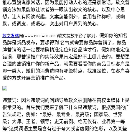
推心置腹说家常话，因为最能打动人心的还是家常话。软文营
销方法如果能够让读者第一眼认出软文的核心，以及中心思
想，让人有阅读兴趣。文案怎能例外，善用各种称呼，或幽
默，或调皮，或暖心，突出对用户周到的关心。
假如你的知名
软文发稿
网(www.ruanwen.com)软文投放平台了解到，
品牌是新品发布，要想得到 名气就需要做品牌营销了，做品
牌营销的话一定要精确精准定位知名品牌才行，假如精准定位
错误，那营销推广的实际效果肯定是好不上哪儿去的。要想更
合理的营销推广你的新产品，就需要看看你的商品目标客户是
哪一类人，她们的消費选购有哪些特点，找准定位，在客户喜
爱的方式开展营销推广新产品。
违禁词：因为违禁词的问题导致软文被删除在高权重媒体上是
很常见的。首先我们我来了解下什么是违禁词，根据我国的广
告法规定，例如：“最好、最专业、最高级；国家级、世界
级；大师、王者、领导；史无前例、绝无仅有、业界第一等
等”这类词语主要是含有过于夸大或者虚假的色彩，以及某些