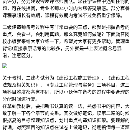
员评分，努力建设零差评老师团队。您在学课程中遇到任何问
题，可在线提问，专业老师24小时内为您答疑解惑。部分套餐
课程享超长有效期，课程有效期内考试不过免费重学保障。
二级建造师备考过程中有非常重要的三点，那就是把握备考的
重点、会看书，会利用真题，那么究竟如何做呢？下面励普网
校小编就来给大家介绍一下，希望对大家有更多帮助。管理重
背记!直接拿原话考的比较多，另外就是书上表述概念易混
淆，注意区分。
关于教材，二建考试分为《建设工程施工管理》、《建设工程
法规及相关知识》、《专业工程管理与实务》三项科目，这三
项科目难度都各有不同，所以小伙伴在备考的过程中要合理的
分配时间进行复。
在拿到教材后，要把新书认真的读一边，熟悉书中的内容，大
致了解一下各个章节的关系。其次做好笔记，读第二遍的时候
根据复的目标整理知识点，划出重点构造知识框架。要理解的
背诵，对照题目的知识点在试卷上做笔记，彻底搞懂每一道题