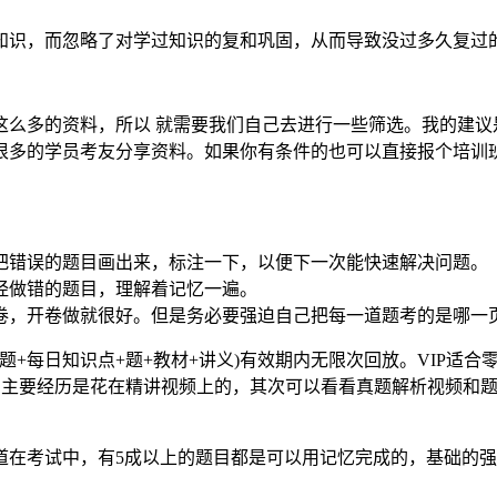
知识，而忽略了对学过知识的复和巩固，从而导致没过多久复过
这么多的资料，所以 就需要我们自己去进行一些筛选。我的建议
很多的学员考友分享资料。如果你有条件的也可以直接报个培训
把错误的题目画出来，标注一下，以便下一次能快速解决问题。
经做错的题目，理解着记忆一遍。
卷，开卷做就很好。但是务必要强迫自己把每一道题考的是哪一
题+每日知识点+题+教材+讲义)有效期内无限次回放。VIP适合
我们主要经历是花在精讲视频上的，其次可以看看真题解析视频和
道在考试中，有5成以上的题目都是可以用记忆完成的，基础的