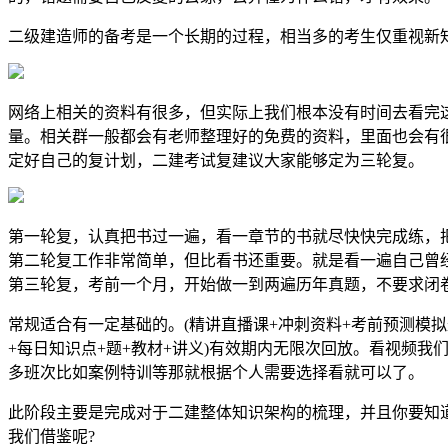
二级建造师的备考是一个长期的过程，相当多的考生仅重视新
网络上相关的资料有很多，但实际上我们根本没有时间去看完
量。相关群一般都会有老师整理好的免费的资料，里面也会有
定好自己的复计划，二建考试复建议大家能够定为三轮复。
第一轮复，认真把书过一遍，看一章节的书就尽快快完成练，
第二轮复工作非常简单，但比看书还重要。就是看一遍自己曾
第三轮复，考前一个月，开始做一到两遍历年真题，不要求闭
常规适合有一定基础的。(精讲直播课+冲刺资料+考前预测模拟
+每日知识点+题+教材+讲义)有效期内无限次回放。看视频
多班次比如案例特训等那就根据个人需要选择看就可以了。
此阶段主要是完成对于二建整体知识架构的梳理，并且你要知
我们借鉴呢?