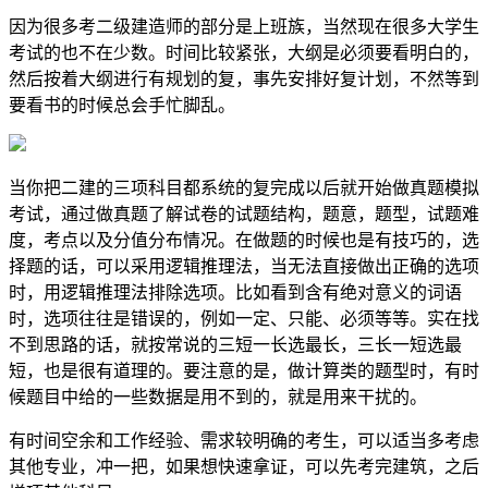
因为很多考二级建造师的部分是上班族，当然现在很多大学生
考试的也不在少数。时间比较紧张，大纲是必须要看明白的，
然后按着大纲进行有规划的复，事先安排好复计划，不然等到
要看书的时候总会手忙脚乱。
当你把二建的三项科目都系统的复完成以后就开始做真题模拟
考试，通过做真题了解试卷的试题结构，题意，题型，试题难
度，考点以及分值分布情况。在做题的时候也是有技巧的，选
择题的话，可以采用逻辑推理法，当无法直接做出正确的选项
时，用逻辑推理法排除选项。比如看到含有绝对意义的词语
时，选项往往是错误的，例如一定、只能、必须等等。实在找
不到思路的话，就按常说的三短一长选最长，三长一短选最
短，也是很有道理的。要注意的是，做计算类的题型时，有时
候题目中给的一些数据是用不到的，就是用来干扰的。
有时间空余和工作经验、需求较明确的考生，可以适当多考虑
其他专业，冲一把，如果想快速拿证，可以先考完建筑，之后