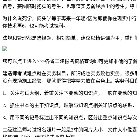
备考，妄图临时抱脚的考生，也难道实务弱经验少的考生。综
为什么说死学，闷头学等于再来一年呢?因为即使你在现实中
你技术再6，也可能考试挂科。
法规和管理都是选择题，相对简单，建议以精讲课为主，重理
您可以点击进入>>>各省二建报名资格查询即可更加准确的了
建造师考试难点就在实务科目，所谓成也实务败也实务，很多
没有现场施工经验，那就更得把学精力放在实务上。实务科目
1、关注考试大纲，着重关注下变动的知识点，一般在变动的
2、抓住书本的主干知识点，理解与知识点相关知识点的联系
3、用不同的记号标注出不同的知识点，区分出重点知识点与
二级建造师考试报名照片一般是2寸的照片大小，文件大小像素各省