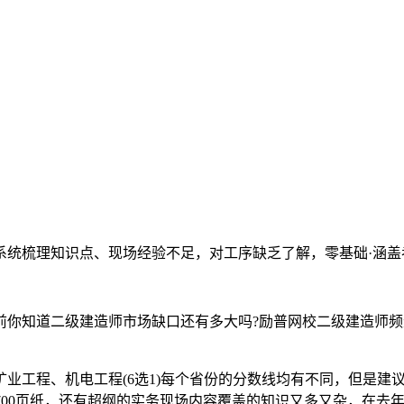
系统梳理知识点、现场经验不足，对工序缺乏了解，零基础·涵盖
之前你知道二级建造师市场缺口还有多大吗?励普网校二级建造师
业工程、机电工程(6选1)每个省份的分数线均有不同，但是建
1700页纸，还有超纲的实务现场内容覆盖的知识又多又杂，在去