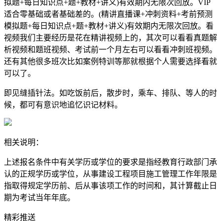
拟题+每日知识点+题+教材+讲义)有效期内无限次回放。VIP
适合零基础或者基础差的。(精讲直播课+冲刺资料+考前预测
模拟题+每日知识点+题+教材+讲义)有效期内无限次回放。看
视频我们主要经历是花在精讲视频上的，其次可以看看真题解
析视频和题班视频、考试前一个月左右可以看看冲刺班视频。
还有其他很多班次比如案例特训等那就根据个人需要选择看就
可以了。
即见缝插针法。如吃饭前后，散步时，乘车、排队、等人的时
候，都可有意识地追忆识记材料。
相关说明：
上述报名条件中有关学历或学位的要求是指经教育行政部门承
认的正规学历或学位，从事建设工程项目施工管理工作年限是
指取得规定学历前、后从事该项工作的时间和，其计算截止日
期为考试当年年底。
精彩推送