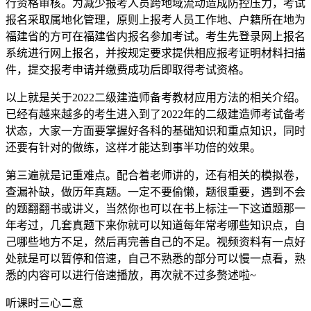
行资格审核。为减少报考人员跨地域流动造成防控压力，考试
报名采取属地化管理，原则上报考人员工作地、户籍所在地为
福建省的方可在福建省内报名参加考试。考生先登录网上报名
系统进行网上报名，并按规定要求提供相应报考证明材料扫描
件，提交报考申请并缴费成功后即取得考试资格。
以上就是关于2022二级建造师备考教材应用方法的相关介绍。
已经有越来越多的考生进入到了2022年的二级建造师考试备考
状态，大家一方面要掌握好各科的基础知识和重点知识，同时
还要有针对的做练，这样才能达到事半功倍的效果。
第三遍就是记重难点。配合着老师讲的，还有相关的模拟卷，
查漏补缺，做历年真题。一定不要偷懒，题很重要，遇到不会
的题翻翻书或讲义，当然你也可以在书上标注一下这道题那一
年考过，几套真题下来你就可以知道每年常考哪些知识点，自
己哪些地方不足，然后再完善自己的不足。视频资料有一点好
处就是可以暂停和倍速，自己不熟悉的部分可以慢一点看，熟
悉的内容可以进行倍速播放，再次就不过多赘述啦~
听课时三心二意