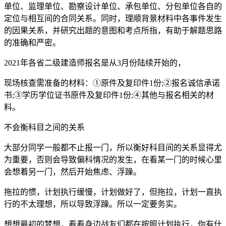
单位、监理单位、勘察设计单位、承包单位、分包单位各自的
定位与相互间的合同关系。同时，理顺背景材料中各事件发生
的因果关系，并研究出题的意图和考点所指，有助于解题思路
的准确和严密。
2021年各省二级建造师报名是从3月份陆续开始的，
现场核查需准备的材料：①原件及复印件1份;②报名诚信承诺
书;③学历学位证书原件及复印件1份;④其他与报名相关的材
料。
不会衡科目之间的关系
大部分同学一般都不止报一门，所以衡好科目间的关系显得尤
为重要，否则会导致偏科情况的发生，在看某一门的时候心里
会想着另一门，然后开始焦虑、浮躁。
拖拉的惯，计划执行缓慢，计划做好了，但拖拉，计划一直执
行的不太理想，所以导致浮躁。所以一定要务实。
想想最初的梦想，看看身边战友们都在按照计划执行，你有什