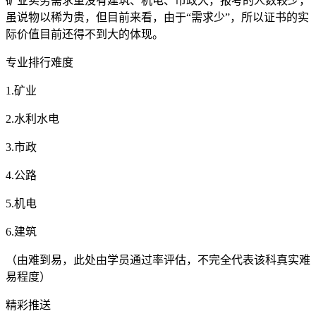
矿业实务需求量没有建筑、机电、市政大，报考的人数较少，
虽说物以稀为贵，但目前来看，由于“需求少”，所以证书的实
际价值目前还得不到大的体现。
专业排行难度
1.矿业
2.水利水电
3.市政
4.公路
5.机电
6.建筑
（由难到易，此处由学员通过率评估，不完全代表该科真实难
易程度）
精彩推送