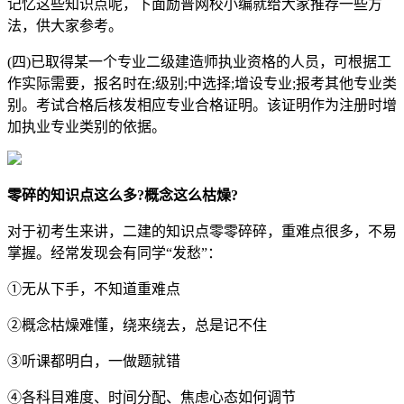
记忆这些知识点呢，下面励普网校小编就给大家推荐一些方
法，供大家参考。
(四)已取得某一个专业二级建造师执业资格的人员，可根据工
作实际需要，报名时在;级别;中选择;增设专业;报考其他专业类
别。考试合格后核发相应专业合格证明。该证明作为注册时增
加执业专业类别的依据。
零碎的知识点这么多?概念这么枯燥?
对于初考生来讲，二建的知识点零零碎碎，重难点很多，不易
掌握。经常发现会有同学“发愁”：
①无从下手，不知道重难点
②概念枯燥难懂，绕来绕去，总是记不住
③听课都明白，一做题就错
④各科目难度、时间分配、焦虑心态如何调节