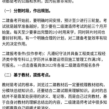
项都是考的公路和水利，因为前景非常好。
（一）
分割时段，作出规划。
二建备考开始前，要明确时间安排，预计至少进行三轮复。考
试就是越早准备越好，至少要在二级建造师考试的前三个月开
始复。每天至少要拿出完整的2小时用来学，同时碎片时间也
要好好利用。有一个明确合理的计划，对二建备考复效率有较
大的决定作用。
二建报考条件(仅作参考)：凡遵纪守法并具备工程类或工程经
济类中等专科以上学历并从事建设项目施工管理工作满2年，
可报名。>>点击查看具体2022年各省二级建造师报名条件
（二）
基于教材，提炼考点。
教材是考试的根本，浏览过二建教材后一定要梳理教材结构，
分模块总结知识点，还要结合二建试题来理解知识。此时的总
结并不是靠某处获得的讲义、笔记等，而是自己过完教材，基
于自身对教材的理解总结出的内容，二级建造师考试中很多知
识都要靠自己咀嚼才能消化。