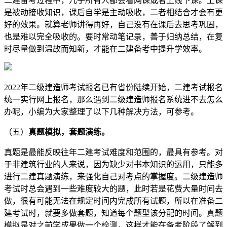
二建备考过程中，几乎所有人都会看网课或者上线下课。上课
是被动接收知识，课后自学是主动吸收，二者相结合才会有更
好的效果。就算老师讲得再好，自己没有在课后去思考巩固，
也是难以完全吸收的。要时常动笔记录，善于归纳总结，在复
时尽量做到温故而知新，才能在二建备考中提升学效率。
2022年二级建造师考试报名已有省份陆续开始，二建考试报名
统一实行网上报名，那么遇到二级建造师报名系统进不去怎么
办呢，小编为大家整理了以下几种解决方法，可参考。
（五）
真题模拟，套题演练。
真题是最能反映往年二建考试难度和范围的，最具有参考。对
于非建筑行业的人来说，因为缺少对书本知识的运用，只能多
进行二建真题演练，来强化自己对考点的掌握度。二级建造师
考试时总会遇到一些难度较大的题，此时若是花费大量时间去
做，很有可能无法在规定时间内完成所有试题，所以在准备二
建考试时，就要多做套题，知道每个题型该分配的时间。真题
模拟是对之前学成果做一个检测，这样才能在备考阶段了解到