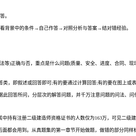
解答。
细看背景中的条件→自己作答→对照分析与答案→结对错经验。
做法等)正确与否，重点是什么问题(质量、安全、进度、合同、
问答类，即叙述或回答即可;有的要通过计算回答;有的要在图上或
，据此回答所问，分层次的解答问题，并千万注意问题的问法、问
，其中持有注册二级建造师资格证书的人数仅为163万，可见二级
后面都会用到。从真题集的第一章节开始做题，做错的部分同样