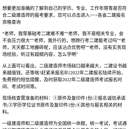
想要更加准确的了解到自己的学历、专业、工作年限等是否符
合二级建造师的报考要求，您可以点击进入>>>各省二建报名
资格查询
“老师，我零基础考二建难不难”“老师，我不是相关专业，会
不会压力很大”“老师，我外行的，想跨行考二建能考过吗”“老
师，天天都工地搬砖呢，应该沾点优势吧”“老师，没有实务现
场经验，听过有超纲内容，怎么学啊”
从上面可以看出，二级建造师市场缺口越来越大，二建证书越
来越值钱，还等啥?赶紧来报名叭!2022年二建报名陆续开始，
免费预约短信提醒，及时获取2022年二级建造师考试报名时
间、考试时间等。
现场核查需准备的材料：①原件及复印件1份;②报名诚信承诺
书;③学历学位证书原件及复印件1份;④其他与报名相关的材
料。
一级建造师和二级建造师为全国统一命题，统一考试，考试通