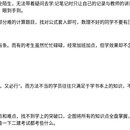
陌生，无法带着疑问去学;记笔记时只让自己的记录与教师的讲
，眼到手到。
部分难的计算题目，找对公式套入即可，数理不好的同学不要有
有条。而有的考生虽然忙忙碌碌，经常加班加点，但学效果却不
必，又必行”。而方法不当的学员往往只满足于学书本上的知识，
点和难点，找不到学上的突破口，企图将所有的知识点全盘掌握
查一下二建考试都考些什么。