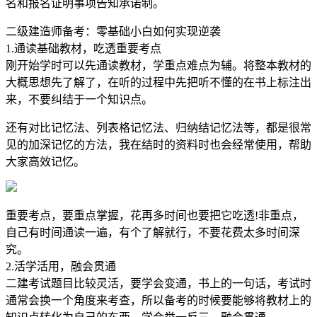
名和报名证明事项告知承诺制。
二级建造师备考：零基础小白如何实现逆袭
1.通读基础教材，吃透重要考点
刚开始学时可以先通读教材，学重点难点为辅。将整本教材的
大概思想先了解了，在听的过程中先把听不懂的在书上标注出
来，不要纠结于一个知识点。
还有对比记忆法、列表格记忆法、归纳结记忆法等，都是很常
见的加深记忆的方法，我在结时的资料时也会经常使用，帮助
大家高效记忆。
重要考点，要重点掌握，花再多时间也要把它吃透!非重点，
自己有时间通读一遍，有个了解就行，不要花费太多时间深
究。
2.活学活用，融会贯通
二建考试题目比较灵活，要学会变通，书上的一句话，考试时
通常会换一个角度来考查，所以备考的时候要能够将教材上的