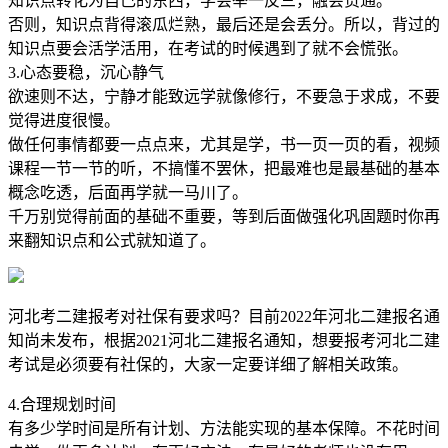
知识点转化为自己的东西，学会举一反三，融会贯通。
否则，知识点背得滚瓜烂熟，最后还是会丢分。所以，背过的
知识点要会活学活用，在考试的时候遇到了就不会慌张。
3.心态要稳，沉心静气
欲速则不达，宁静才能致远学就像修行，不要急于求成，不要
觉得进度很慢。
做任何事情都要一点点来，尤其是学，书一页一页的看，视频
课程一节一节的听，不搞懂不罢休，把最难也是最基础的基本
概念吃透，后面再学就一马川了。
千万别觉得前面的基础不重要，等到后面做强化巩固题时你再
来翻知识点和公式就知道了。
河北考二建报考对社保有要求吗？目前2022年河北二建报名通
知尚未发布，根据2021河北二建报名通知，想要报考河北二建
考试是必须要有社保的，大家一定要详细了解相关政策。
4.合理规划时间
有多少学时间是所有计划、方法能实现的基本保障。不花时间