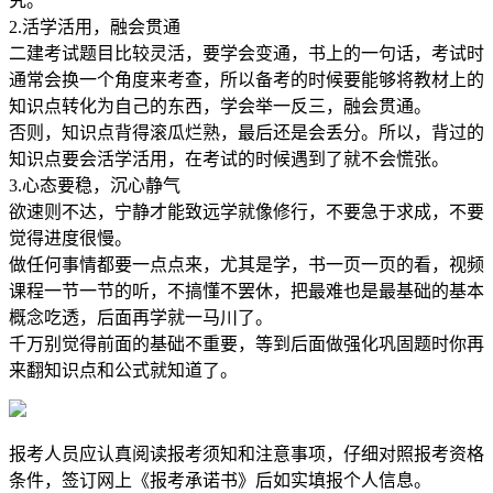
究。
2.活学活用，融会贯通
二建考试题目比较灵活，要学会变通，书上的一句话，考试时
通常会换一个角度来考查，所以备考的时候要能够将教材上的
知识点转化为自己的东西，学会举一反三，融会贯通。
否则，知识点背得滚瓜烂熟，最后还是会丢分。所以，背过的
知识点要会活学活用，在考试的时候遇到了就不会慌张。
3.心态要稳，沉心静气
欲速则不达，宁静才能致远学就像修行，不要急于求成，不要
觉得进度很慢。
做任何事情都要一点点来，尤其是学，书一页一页的看，视频
课程一节一节的听，不搞懂不罢休，把最难也是最基础的基本
概念吃透，后面再学就一马川了。
千万别觉得前面的基础不重要，等到后面做强化巩固题时你再
来翻知识点和公式就知道了。
报考人员应认真阅读报考须知和注意事项，仔细对照报考资格
条件，签订网上《报考承诺书》后如实填报个人信息。