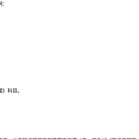
例：
理》科目。