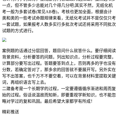
一点，但不管多少总能对几个得几分吧;其实不然，无纸化机
考一般为多套试卷(常见AB卷)，考核也更加全面，根据会计
类和类的一些考试命题规律来看，无纸化考试并不是仅仅只考
一套试题，如果报考人数多实行多批次考试还将采用不同批次
试题的方式进行。
案例题的话通过分层回答，题目问什么就答什么。要仔细阅读
背景资料，分析要答的问题，列出知识点，分析过程要完整，
计算部分要写出过程。答题要答到点上，否则再多的字也没有
分数，若确定答对了，那多余的回答就不要展开写。另外实在
写不出答案，也千万不不要空着，可以在背景材料里提取关键
词，再组织语言写上去。
二建备考是一个长期学的过程，一定要遵循循序渐进和周而复
始的过程。俗话说温故而知新，即要重视学新知识，也不能忽
略对学过的复和巩固。最后希望大家都学有所成！
精彩推送