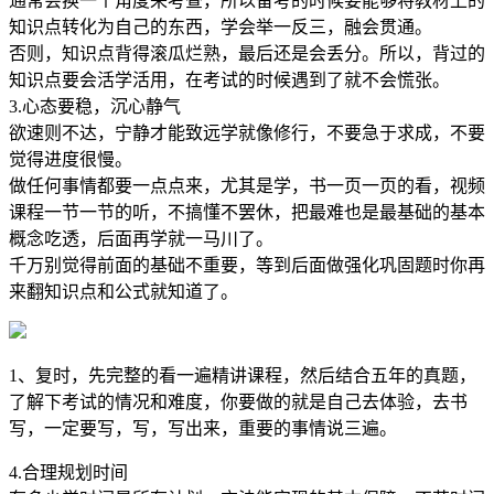
通常会换一个角度来考查，所以备考的时候要能够将教材上的
知识点转化为自己的东西，学会举一反三，融会贯通。
否则，知识点背得滚瓜烂熟，最后还是会丢分。所以，背过的
知识点要会活学活用，在考试的时候遇到了就不会慌张。
3.心态要稳，沉心静气
欲速则不达，宁静才能致远学就像修行，不要急于求成，不要
觉得进度很慢。
做任何事情都要一点点来，尤其是学，书一页一页的看，视频
课程一节一节的听，不搞懂不罢休，把最难也是最基础的基本
概念吃透，后面再学就一马川了。
千万别觉得前面的基础不重要，等到后面做强化巩固题时你再
来翻知识点和公式就知道了。
1、复时，先完整的看一遍精讲课程，然后结合五年的真题，
了解下考试的情况和难度，你要做的就是自己去体验，去书
写，一定要写，写，写出来，重要的事情说三遍。
4.合理规划时间